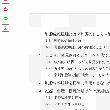
乳腺線維腺腫とは？乳房のしこり＝
乳腺線維腺腫とは
乳腺線維腺腫以外の良性のしこりは
しこりが発見されたときは２０代で
結婚前の人間ドッグで発見されたの
再検査はかかりつけの婦人科から乳
穿刺細胞診で精密検査。しこりの大
乳腺線維腺腫を切除（手術）となっ
妊娠・出産・授乳時期以外は定期健
細胞診検査を行う
２０１９年５月検診