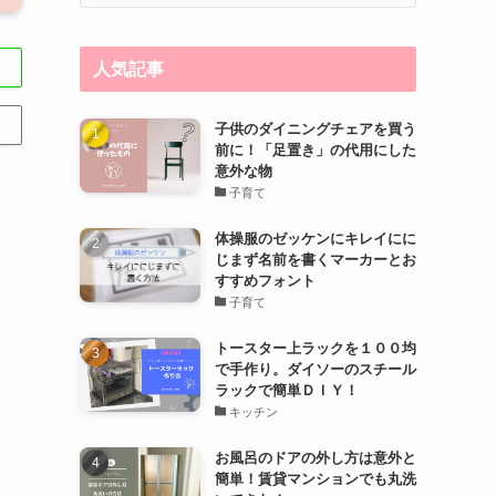
人気記事
子供のダイニングチェアを買う
前に！「足置き」の代用にした
意外な物
子育て
体操服のゼッケンにキレイにに
じまず名前を書くマーカーとお
すすめフォント
子育て
トースター上ラックを１００均
で手作り。ダイソーのスチール
ラックで簡単ＤＩＹ！
キッチン
お風呂のドアの外し方は意外と
簡単！賃貸マンションでも丸洗