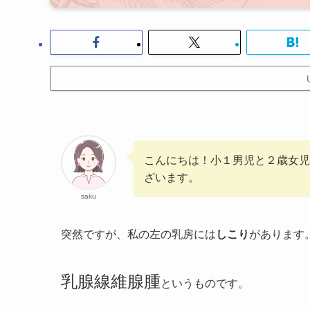
こんにちは！小１男児と２歳女児
ざいます。
saku
突然ですが、私の左の乳房には
しこり
があります
乳腺線維腺腫
というものです。