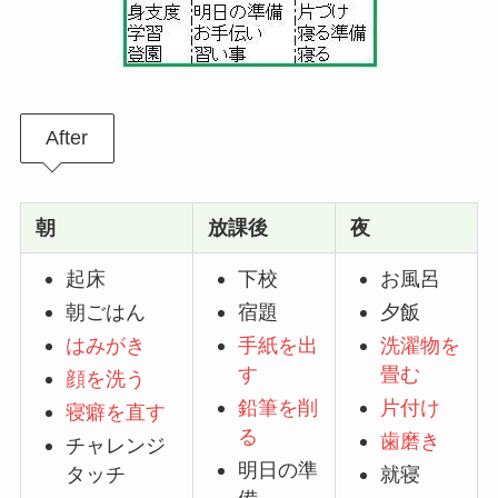
After
朝
放課後
夜
起床
下校
お風呂
朝ごはん
宿題
夕飯
はみがき
手紙を出
洗濯物を
す
畳む
顔を洗う
鉛筆を削
片付け
寝癖を直す
る
歯磨き
チャレンジ
明日の準
タッチ
就寝