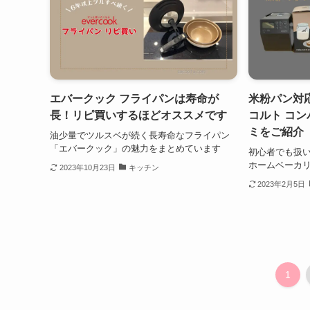
エバークック フライパンは寿命が
米粉パン対
長！リピ買いするほどオススメです
コルト コ
ミをご紹介
油少量でツルスベが続く長寿命なフライパン
「エバークック」の魅力をまとめています
初心者でも扱
ホームベーカ
2023年10月23日
キッチン
2023年2月5日
1