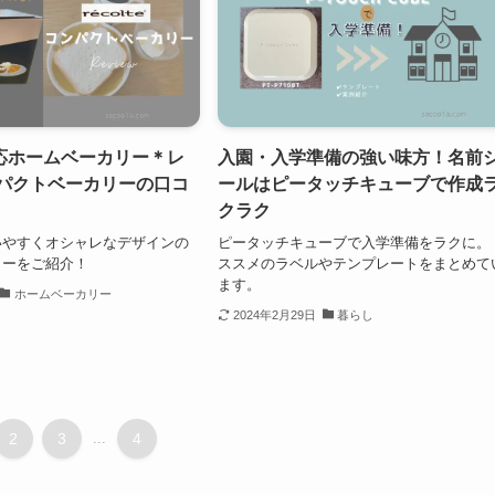
応ホームベーカリー＊レ
入園・入学準備の強い味方！名前
ンパクトベーカリーの口コ
ールはピータッチキューブで作成
クラク
いやすくオシャレなデザインの
ピータッチキューブで入学準備をラクに。
リーをご紹介！
ススメのラベルやテンプレートをまとめて
ます。
ホームベーカリー
2024年2月29日
暮らし
2
3
...
4