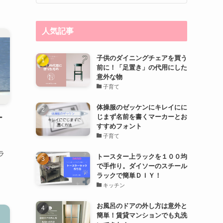
人気記事
子供のダイニングチェアを買う
前に！「足置き」の代用にした
意外な物
子育て
体操服のゼッケンにキレイにに
じまず名前を書くマーカーとお
ー
すすめフォント
子育て
ラ
トースター上ラックを１００均
で手作り。ダイソーのスチール
ラックで簡単ＤＩＹ！
キッチン
お風呂のドアの外し方は意外と
簡単！賃貸マンションでも丸洗