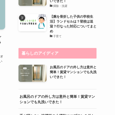
いできた！
掃除・洗濯
【腕を骨折した子供の学校生
活】ランドセルは？登校は送
迎？行なった対応についてまと
め
シ
子育て
ラ
暮らしのアイディア
 オ
い
お風呂のドアの外し方は意外と
簡単！賃貸マンションでも丸洗
いできた！
お風呂のドアの外し方は意外と簡単！賃貸マン
ションでも丸洗いできた！