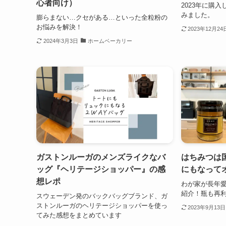
心者向け）
2023年に購
みました。
膨らまない…クセがある…といった全粒粉の
お悩みを解決！
2023年12月24
2024年3月3日
ホームベーカリー
ガストンルーガのメンズライクなバ
はちみつは
ッグ『ヘリテージショッパー』の感
にもなって
想レポ
わが家が長年
紹介！瓶も再
スウェーデン発のバックバッグブランド、ガ
ストンルーガのヘリテージショッパーを使っ
2023年9月13日
てみた感想をまとめています