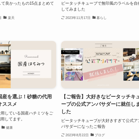
入して良かったもの15点まとめて
ピータッチキューブで無印風のラベルを自
してみました
日
楽天
2023年11月17日
暮らし
国産を選ぶ！砂糖の代用
【ご報告】大好きなピータッチキ
オススメ
ーブの公式アンバサダーに就任し
した
愛用している国産ハチミツをご
利用してます。
ピータッチキューブが大好きすぎて公式ア
バサダーになったご報告
健康
2023年8月22日
ブログ