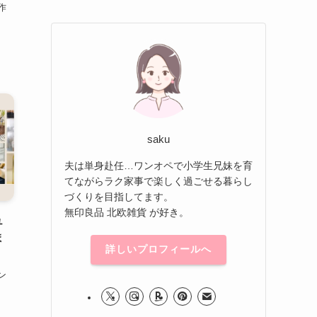
作
saku
夫は単身赴任…ワンオペで小学生兄妹を育
てながらラク家事で楽しく過ごせる暮らし
づくりを目指してます。
無印良品 北欧雑貨 が好き。
ュ
ま
詳しいプロフィールへ
ン