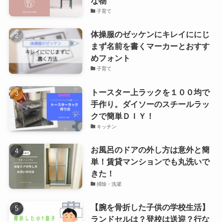
な物
子育て
体操服のゼッケンにキレイににじ
まず名前を書くマーカーとおすす
めフォント
子育て
トースター上ラックを１００均で
手作り。ダイソーのスチールラッ
クで簡単ＤＩＹ！
キッチン
お風呂のドアの外し方は意外と簡
単！賃貸マンションでも丸洗いで
きた！
掃除・洗濯
【腕を骨折した子供の学校生活】
ランドセルは？登校は送迎？行な