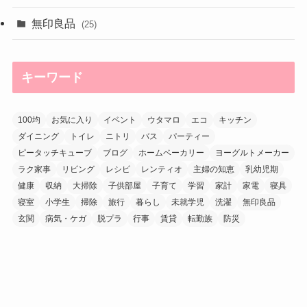
無印良品
(25)
キーワード
100均
お気に入り
イベント
ウタマロ
エコ
キッチン
ダイニング
トイレ
ニトリ
バス
パーティー
ピータッチキューブ
ブログ
ホームベーカリー
ヨーグルトメーカー
ラク家事
リビング
レシピ
レンティオ
主婦の知恵
乳幼児期
健康
収納
大掃除
子供部屋
子育て
学習
家計
家電
寝具
寝室
小学生
掃除
旅行
暮らし
未就学児
洗濯
無印良品
玄関
病気・ケガ
脱プラ
行事
賃貸
転勤族
防災