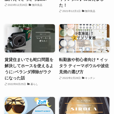
た！
2023年12月26日
無印良品
2021年12月1日
無印良品
賃貸住まいでも蛇口問題を
転勤族や初心者向け＊イッ
解決してホースを使えるよ
タラ ティーマボウルや波佐
うに♪ベランダ掃除がラク
見焼の選び方
になった話
2022年2月28日
キッチン
2022年8月25日
暮らし