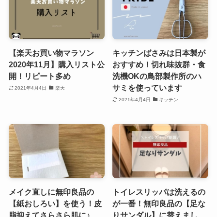
【楽天お買い物マラソン
キッチンばさみは日本製が
2020年11月】購入リスト公
おすすめ！切れ味抜群・食
開！リピート多め
洗機OKの鳥部製作所のハ
サミを使っています
2021年4月4日
楽天
2021年4月4日
キッチン
メイク直しに無印良品の
トイレスリッパは洗えるの
【紙おしろい】を使う！皮
が一番！無印良品の【足な
脂抑えてさらさら肌に♪
りサンダル】に替えまし