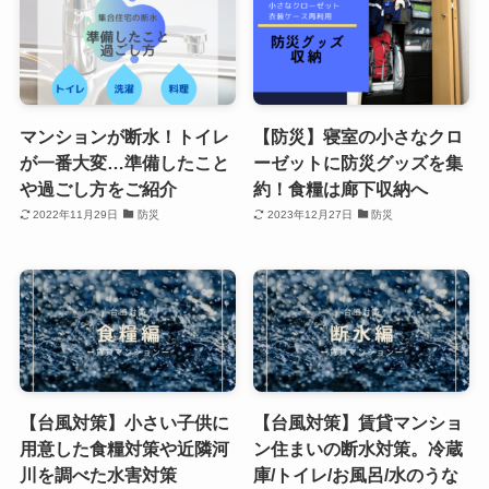
マンションが断水！トイレ
【防災】寝室の小さなクロ
が一番大変…準備したこと
ーゼットに防災グッズを集
や過ごし方をご紹介
約！食糧は廊下収納へ
2022年11月29日
防災
2023年12月27日
防災
【台風対策】小さい子供に
【台風対策】賃貸マンショ
用意した食糧対策や近隣河
ン住まいの断水対策。冷蔵
川を調べた水害対策
庫/トイレ/お風呂/水のうな