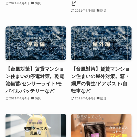
ど
2021年4月4日
防災
2021年4月4日
防災
【台風対策】賃貸マンショ
【台風対策】賃貸マンショ
ン住まいの停電対策。乾電
ン住まいの屋外対策。窓・
池備蓄/センサーライト/モ
網戸の養生/ドアポスト/自
バイルバッテリーなど
転車など
2021年4月4日
防災
2021年4月4日
防災