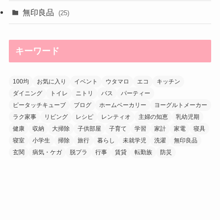
無印良品
(25)
キーワード
100均
お気に入り
イベント
ウタマロ
エコ
キッチン
ダイニング
トイレ
ニトリ
バス
パーティー
ピータッチキューブ
ブログ
ホームベーカリー
ヨーグルトメーカー
ラク家事
リビング
レシピ
レンティオ
主婦の知恵
乳幼児期
健康
収納
大掃除
子供部屋
子育て
学習
家計
家電
寝具
寝室
小学生
掃除
旅行
暮らし
未就学児
洗濯
無印良品
玄関
病気・ケガ
脱プラ
行事
賃貸
転勤族
防災