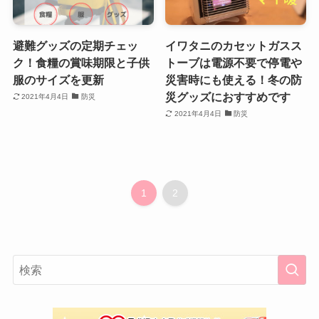
避難グッズの定期チェッ
イワタニのカセットガスス
ク！食糧の賞味期限と子供
トーブは電源不要で停電や
服のサイズを更新
災害時にも使える！冬の防
災グッズにおすすめです
2021年4月4日
防災
2021年4月4日
防災
1
2