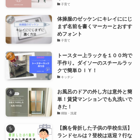
子育て
体操服のゼッケンにキレイににじ
まず名前を書くマーカーとおすす
めフォント
子育て
トースター上ラックを１００均で
手作り。ダイソーのスチールラッ
クで簡単ＤＩＹ！
キッチン
お風呂のドアの外し方は意外と簡
単！賃貸マンションでも丸洗いで
きた！
掃除・洗濯
【腕を骨折した子供の学校生活】
ランドセルは？登校は送迎？行な