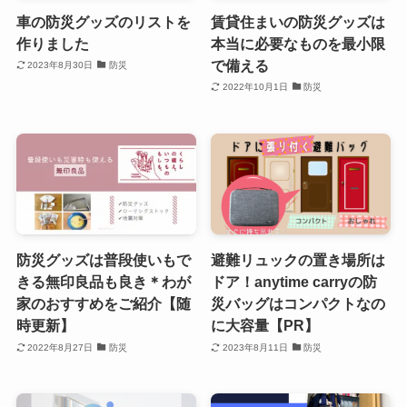
車の防災グッズのリストを
賃貸住まいの防災グッズは
作りました
本当に必要なものを最小限
で備える
2023年8月30日
防災
2022年10月1日
防災
防災グッズは普段使いもで
避難リュックの置き場所は
きる無印良品も良き＊わが
ドア！anytime carryの防
家のおすすめをご紹介【随
災バッグはコンパクトなの
時更新】
に大容量【PR】
2022年8月27日
防災
2023年8月11日
防災