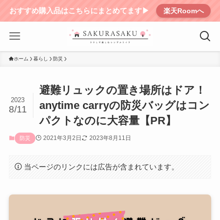
おすすめ購入品はこちらにまとめてます▶︎
楽天Roomへ
ホーム
暮らし
防災
避難リュックの置き場所はドア！
2023
anytime carryの防災バッグはコン
8/11
パクトなのに大容量【PR】
2021年3月2日
2023年8月11日
防災
当ページのリンクには広告が含まれています。