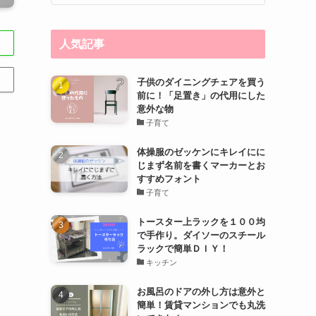
人気記事
子供のダイニングチェアを買う
前に！「足置き」の代用にした
意外な物
子育て
体操服のゼッケンにキレイにに
じまず名前を書くマーカーとお
すすめフォント
子育て
トースター上ラックを１００均
で手作り。ダイソーのスチール
ラックで簡単ＤＩＹ！
キッチン
お風呂のドアの外し方は意外と
簡単！賃貸マンションでも丸洗