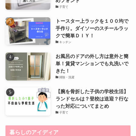
めフォント
子育て
トースター上ラックを１００均で
手作り。ダイソーのスチールラッ
クで簡単ＤＩＹ！
キッチン
お風呂のドアの外し方は意外と簡
単！賃貸マンションでも丸洗いで
きた！
掃除・洗濯
【腕を骨折した子供の学校生活】
ランドセルは？登校は送迎？行な
った対応についてまとめ
子育て
暮らしのアイディア