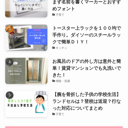
まず名前を書くマーカーとおすす
めフォント
子育て
トースター上ラックを１００均で
手作り。ダイソーのスチールラッ
クで簡単ＤＩＹ！
キッチン
お風呂のドアの外し方は意外と簡
単！賃貸マンションでも丸洗いで
きた！
掃除・洗濯
【腕を骨折した子供の学校生活】
ランドセルは？登校は送迎？行な
った対応についてまとめ
子育て