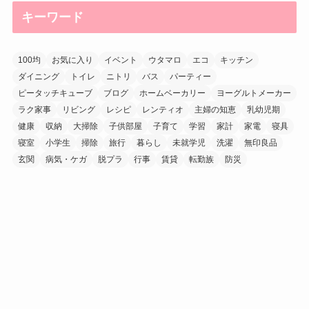
キーワード
100均
お気に入り
イベント
ウタマロ
エコ
キッチン
ダイニング
トイレ
ニトリ
バス
パーティー
ピータッチキューブ
ブログ
ホームベーカリー
ヨーグルトメーカー
ラク家事
リビング
レシピ
レンティオ
主婦の知恵
乳幼児期
健康
収納
大掃除
子供部屋
子育て
学習
家計
家電
寝具
寝室
小学生
掃除
旅行
暮らし
未就学児
洗濯
無印良品
玄関
病気・ケガ
脱プラ
行事
賃貸
転勤族
防災