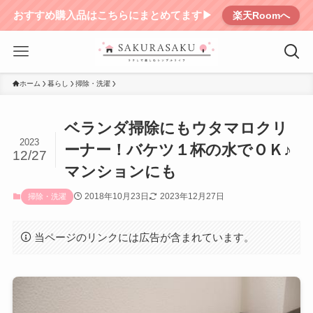
おすすめ購入品はこちらにまとめてます▶︎
楽天Roomへ
ホーム
暮らし
掃除・洗濯
ベランダ掃除にもウタマロクリ
2023
ーナー！バケツ１杯の水でＯＫ♪
12/27
マンションにも
2018年10月23日
2023年12月27日
掃除・洗濯
当ページのリンクには広告が含まれています。