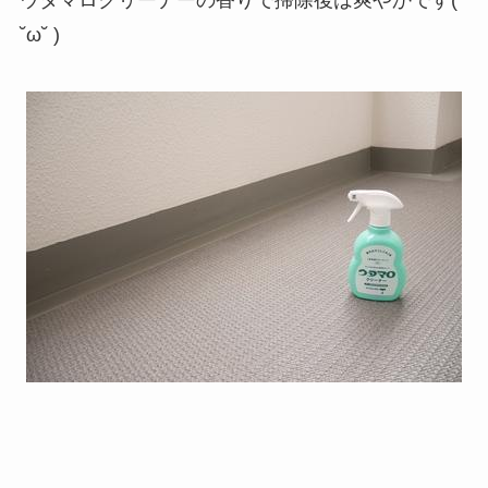
˘ω˘ )