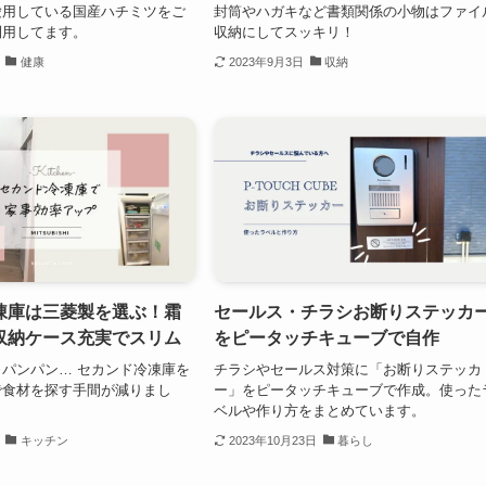
愛用している国産ハチミツをご
封筒やハガキなど書類関係の小物はファイ
利用してます。
収納にしてスッキリ！
健康
2023年9月3日
収納
凍庫は三菱製を選ぶ！霜
セールス・チラシお断りステッカ
収納ケース充実でスリム
をピータッチキューブで自作
パンパン… セカンド冷凍庫を
チラシやセールス対策に「お断りステッカ
で食材を探す手間が減りまし
ー」をピータッチキューブで作成。使った
ベルや作り方をまとめています。
キッチン
2023年10月23日
暮らし