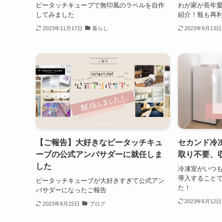
ピータッチキューブで無印風のラベルを自作
わが家が長年
してみました
紹介！瓶も再
2023年11月17日
暮らし
2023年9月13日
【ご報告】大好きなピータッチキュ
セカンド冷
ーブの公式アンバサダーに就任しま
取り不要、
した
冷凍室がいつも
導入すること
ピータッチキューブが大好きすぎて公式アン
た！
バサダーになったご報告
2023年6月12日
2023年8月22日
ブログ