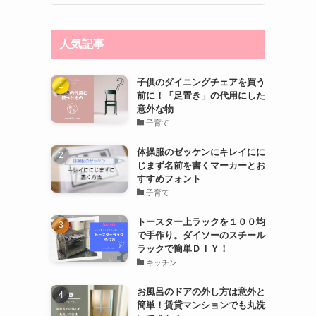
人気記事
子供のダイニングチェアを買う
前に！「足置き」の代用にした
意外な物
子育て
体操服のゼッケンにキレイにに
じまず名前を書くマーカーとお
すすめフォント
子育て
トースター上ラックを１００均
で手作り。ダイソーのスチール
ラックで簡単ＤＩＹ！
キッチン
お風呂のドアの外し方は意外と
簡単！賃貸マンションでも丸洗