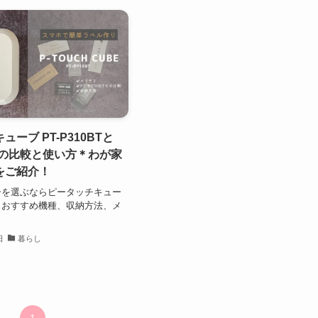
ーブ PT-P310BTと
0BTの比較と使い方＊わが家
をご紹介！
ーを選ぶならピータッチキュー
！おすすめ機種、収納方法、メ
日
暮らし
1