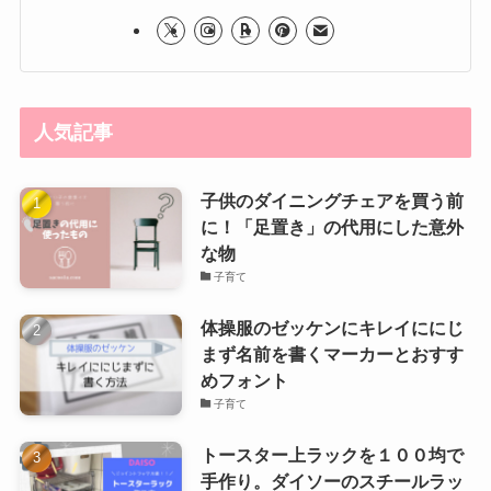
人気記事
子供のダイニングチェアを買う前
に！「足置き」の代用にした意外
な物
子育て
体操服のゼッケンにキレイににじ
まず名前を書くマーカーとおすす
めフォント
子育て
トースター上ラックを１００均で
手作り。ダイソーのスチールラッ