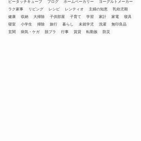
ピータッチキューブ
ブログ
ホームベーカリー
ヨーグルトメーカー
ラク家事
リビング
レシピ
レンティオ
主婦の知恵
乳幼児期
健康
収納
大掃除
子供部屋
子育て
学習
家計
家電
寝具
寝室
小学生
掃除
旅行
暮らし
未就学児
洗濯
無印良品
玄関
病気・ケガ
脱プラ
行事
賃貸
転勤族
防災