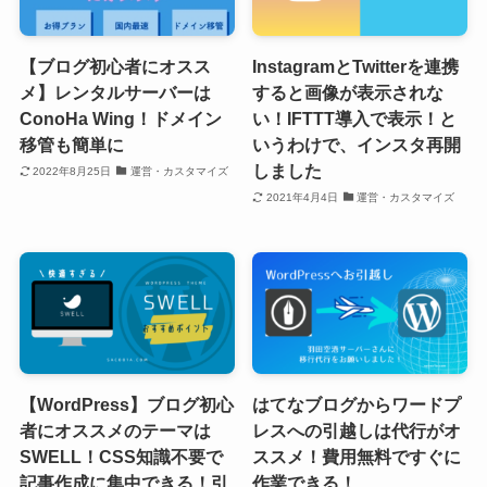
【ブログ初心者にオスス
InstagramとTwitterを連携
メ】レンタルサーバーは
すると画像が表示されな
ConoHa Wing！ドメイン
い！IFTTT導入で表示！と
移管も簡単に
いうわけで、インスタ再開
しました
2022年8月25日
運営・カスタマイズ
2021年4月4日
運営・カスタマイズ
【WordPress】ブログ初心
はてなブログからワードプ
者にオススメのテーマは
レスへの引越しは代行がオ
SWELL！CSS知識不要で
ススメ！費用無料ですぐに
記事作成に集中できる！引
作業できる！