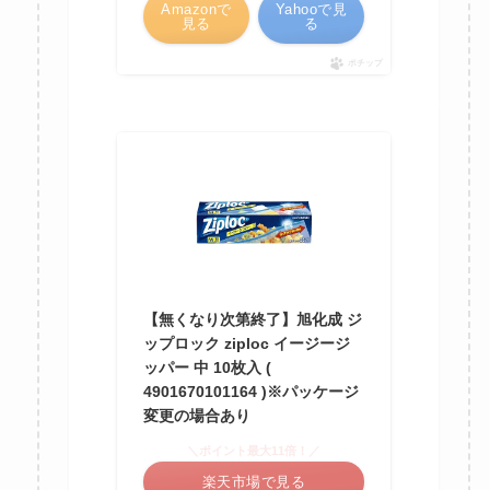
Amazonで
Yahooで見
見る
る
ポチップ
【無くなり次第終了】旭化成 ジ
ップロック ziploc イージージ
ッパー 中 10枚入 (
4901670101164 )※パッケージ
変更の場合あり
＼ポイント最大11倍！／
楽天市場で見る