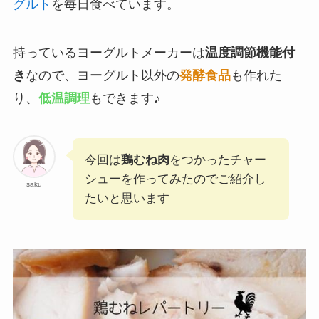
グルト
を毎日食べています。
持っているヨーグルトメーカーは
温度調節機能付
き
なので、ヨーグルト以外の
発酵食品
も作れた
り、
低温調理
もできます♪
今回は
鶏むね肉
をつかったチャー
シューを作ってみたのでご紹介し
saku
たいと思います