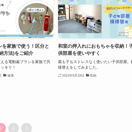
シを家族で使う！区分と
和室の押入れにおもちゃを収納！
納方法)をご紹介
供部屋を使いやすく
使える電動歯ブラシを家族で共
親も子もストレスなく使いたい子供部屋。
スッキリ！
様替えをしてみました。
日
健康
2022年9月18日
収納
1
2
3