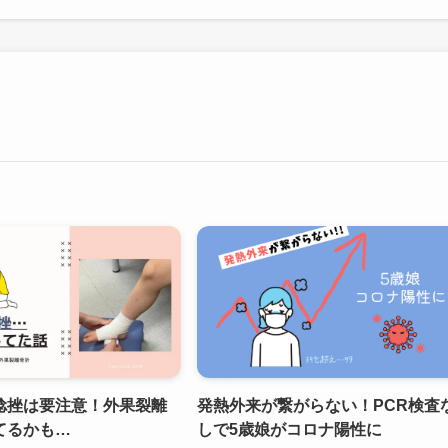
捻挫は要注意！外果裂離
発熱外来が繋がらない！PCR検査
てるかも…
しで5歳娘がコロナ陽性に