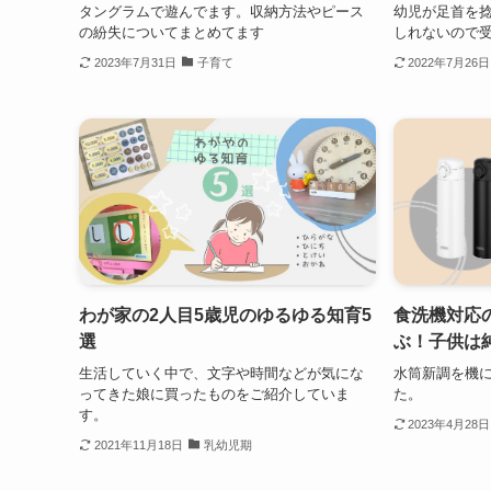
タングラムで遊んでます。収納方法やピース
幼児が足首を
の紛失についてまとめてます
しれないので
2023年7月31日
子育て
2022年7月26日
わが家の2人目5歳児のゆるゆる知育5
食洗機対応
選
ぶ！子供は
生活していく中で、文字や時間などが気にな
水筒新調を機
ってきた娘に買ったものをご紹介していま
た。
す。
2023年4月28日
2021年11月18日
乳幼児期