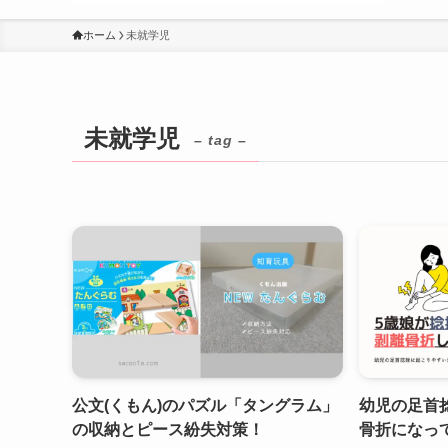
ホーム
未就学児
未就学児
– tag –
公文(くもん)のパズル「タングラム」
幼児の足首
の収納とピース紛失対策！
骨折になっ