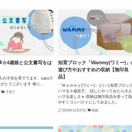
事☆4歳娘と公文書写をは
知育ブロック「Wammy(ワミー)」
遊び方やおすすめの収納【無印良
品】
人の子供を育ててます、sakuで
がとうございます 春に...
「Ｗａｍｍｙ(ワミー)」という知育ブロッ
ハマる５歳息子。 試しにやってみたら大
子育て
ハマる楽しさｗ 収納は無印良品を使って
やすくコンパクトにしてみました。
2023年12月27日
収納