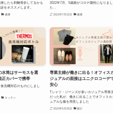
捻挫したら剥離骨折してるかも
2022年7月、5歳娘がコロナ陽性になりまし
受診をオススメします。
た…
健康
2022年7月22日
健康
の水筒はサーモスを選
専業主婦が働きに出る！オフィス
純正カバーで携帯
ジュアルの面接はユニクロコーデ
安心
に食洗機対応のものにしまし
Tシャツ・ジーンズが多いカジュアル専業
だった私が、働きに出ることでオフィスカ
キッチン
ュアルな服を用意しました
2023年5月25日
家計