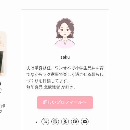
saku
夫は単身赴任…ワンオペで小学生兄妹を育
てながらラク家事で楽しく過ごせる暮らし
づくりを目指してます。
カ
無印良品 北欧雑貨 が好き。
で
詳しいプロフィールへ
主婦
ジ