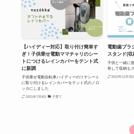
【ハイディー対応】取り付け簡単す
電動歯ブラ
ぎ！子供乗せ電動ママチャリのシー
スタンド(収
トにつけるレインカバーをテント式
子供と一緒に
に新調
有して収納も
子供乗せ電動自転車ハイディーのリヤシート
2022年12月26
に取り付けるレインカバーをテント式のノロ
ッカにしました
2021年7月9日
子育て