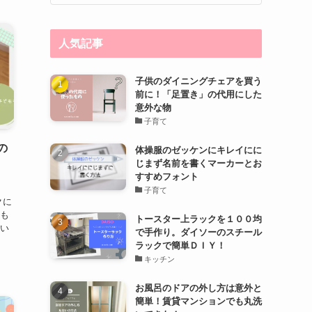
人気記事
子供のダイニングチェアを買う
前に！「足置き」の代用にした
意外な物
子育て
の
体操服のゼッケンにキレイにに
じまず名前を書くマーカーとお
すすめフォント
子育て
クに
人も
トースター上ラックを１００均
扱い
で手作り。ダイソーのスチール
ラックで簡単ＤＩＹ！
キッチン
お風呂のドアの外し方は意外と
簡単！賃貸マンションでも丸洗