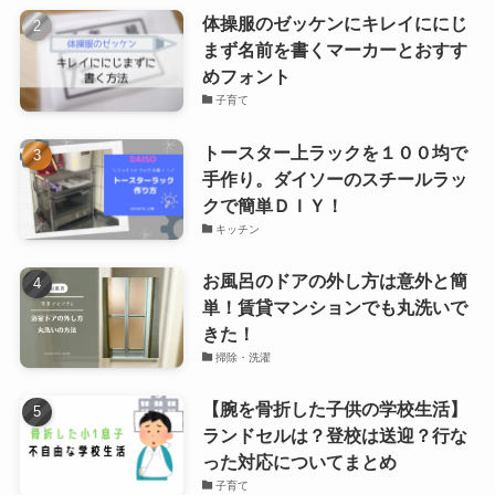
体操服のゼッケンにキレイににじ
まず名前を書くマーカーとおすす
めフォント
子育て
トースター上ラックを１００均で
手作り。ダイソーのスチールラッ
クで簡単ＤＩＹ！
キッチン
お風呂のドアの外し方は意外と簡
単！賃貸マンションでも丸洗いで
きた！
掃除・洗濯
【腕を骨折した子供の学校生活】
ランドセルは？登校は送迎？行な
った対応についてまとめ
子育て