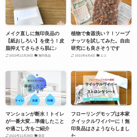
メイク直しに無印良品の
植物で食器洗い？！ソープ
【紙おしろい】を使う！皮
ナッツを試してみた。自由
脂抑えてさらさら肌に♪
研究にも良さそうです
2023年12月26日
無印良品
2021年4月4日
エコ
マンションが断水！トイレ
フローリングモップは本家
が一番大変…準備したこと
クイックルワイパーに！無
や過ごし方をご紹介
印良品はさようならしまし
た
2022年11月29日
防災