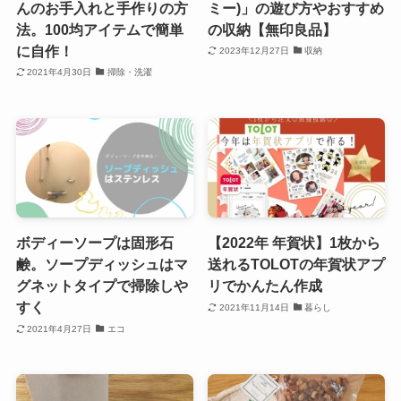
んのお手入れと手作りの方
ミー)」の遊び方やおすすめ
法。100均アイテムで簡単
の収納【無印良品】
に自作！
2023年12月27日
収納
2021年4月30日
掃除・洗濯
ボディーソープは固形石
【2022年 年賀状】1枚から
鹸。ソープディッシュはマ
送れるTOLOTの年賀状アプ
グネットタイプで掃除しや
リでかんたん作成
すく
2021年11月14日
暮らし
2021年4月27日
エコ