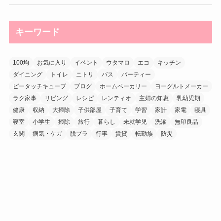
キーワード
100均
お気に入り
イベント
ウタマロ
エコ
キッチン
ダイニング
トイレ
ニトリ
バス
パーティー
ピータッチキューブ
ブログ
ホームベーカリー
ヨーグルトメーカー
ラク家事
リビング
レシピ
レンティオ
主婦の知恵
乳幼児期
健康
収納
大掃除
子供部屋
子育て
学習
家計
家電
寝具
寝室
小学生
掃除
旅行
暮らし
未就学児
洗濯
無印良品
玄関
病気・ケガ
脱プラ
行事
賃貸
転勤族
防災