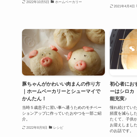
2022年10月5日
ホームベーカリー
2021年4月4日
豚ちゃんがかわいい肉まんの作り方
初心者にお
｜ホームベーカリーとシューマイで
ーはシロカ（
かんたん！
能充実♪
当時５歳息子に習い事へ通うためのモチベー
憧れ続けてい
ションアップに作っていたおやつを一部ご紹
頻度を減らし
介。
たくて、子供
お迎えしまし
2022年8月9日
レシピ
のお話です。