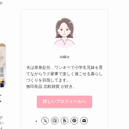
や
saku
夫は単身赴任…ワンオペで小学生兄妹を育
てながらラク家事で楽しく過ごせる暮らし
づくりを目指してます。
無印良品 北欧雑貨 が好き。
シ
詳しいプロフィールへ
マ
が
ない
ろん