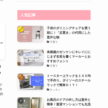
人気記事
子供のダイニングチェアを買う
前に！「足置き」の代用にした
意外な物
子育て
体操服のゼッケンにキレイにに
じまず名前を書くマーカーとお
すすめフォント
カ
子育て
も
トースター上ラックを１００均
で手作り。ダイソーのスチール
で
ラックで簡単ＤＩＹ！
作
キッチン
格的
お風呂のドアの外し方は意外と
簡単！賃貸マンションでも丸洗