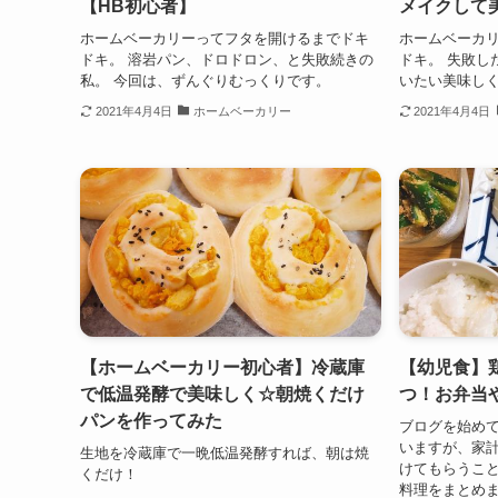
【HB初心者】
メイクして
ホームベーカリーってフタを開けるまでドキ
ホームベーカ
ドキ。 溶岩パン、ドロドロン、と失敗続きの
ドキ。 失敗し
私。 今回は、ずんぐりむっくりです。
いたい美味しく
2021年4月4日
ホームベーカリー
2021年4月4日
【ホームベーカリー初心者】冷蔵庫
【幼児食】
で低温発酵で美味しく☆朝焼くだけ
つ！お弁当
パンを作ってみた
ブログを始め
いますが、家
生地を冷蔵庫で一晩低温発酵すれば、朝は焼
けてもらうこ
くだけ！
料理をまとめ