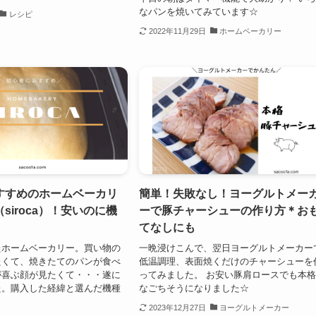
なパンを焼いてみています☆
レシピ
2022年11月29日
ホームベーカリー
すすめのホームベーカリ
簡単！失敗なし！ヨーグルトメー
siroca）！安いのに機
ーで豚チャーシューの作り方＊お
てなしにも
たホームベーカリー。買い物の
一晩浸けこんで、翌日ヨーグルトメーカー
たくて、焼きたてのパンが食べ
低温調理、表面焼くだけのチャーシューを
が喜ぶ顔が見たくて・・・遂に
ってみました。 お安い豚肩ロースでも本
た。購入した経緯と選んだ機種
なごちそうになりました☆
2023年12月27日
ヨーグルトメーカー