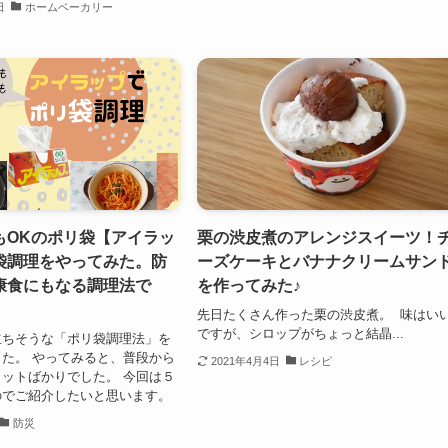
日
ホームベーカリー
もOKのポリ袋【アイラッ
栗の渋皮煮のアレンジスイーツ！
袋調理をやってみた。防
ーズケーキとバナナクリームサン
康食にもなる調理法で
を作ってみた♪
先日たくさん作った栗の渋皮煮。 味はい
ですが、シロップがちょっと結晶...
立ちそうな「ポリ袋調理法」を
た。 やってみると、普段から
2021年4月4日
レシピ
ットばかりでした。 今回は５
のでご紹介したいと思います。
防災