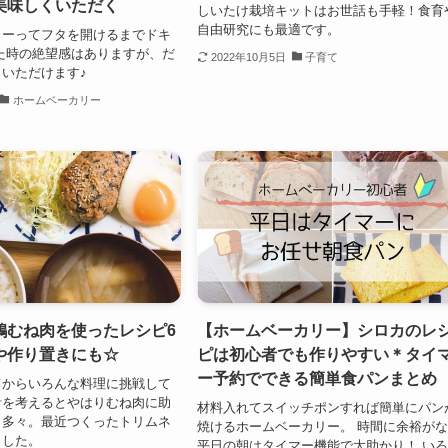
美味しくいただく
しいたけ栽培キットはお世話も手軽！食育
自由研究にも最適です。
リーってフタを開けるまでドキ
た時の絶望感はありますが、だ
2022年10月5日
子育て
いただけます♪
ホームベーカリー
鶏むね肉を使ったレシピ6
【ホームベーカリー】シロカのレ
や作り置きにも☆
ピは初心者でも作りやすい＊タイ
ー予約でできる簡単食パンまとめ
てからいろんな料理に挑戦して
計を考えるとやはりむね肉に助
材料入れてスイッチポンすれば簡単にパン
と多々。最近つくったトリムネ
焼けるホームベーカリー。 時間に余裕が
ました。
平日の朝はタイマー機能で大助かり！ い