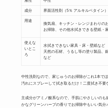
液性
中性
成分
界面活性剤（5％ アルキルベタイン
用途
換気扇、キッチン・レンジまわりの
お掃除、その他水拭きできる壁紙・
使えな
水拭きできない家具・床・壁紙など
いとこ
天然の石材、うるし等の塗り製品、
ろ
など
中性洗剤なので、家じゅうのお掃除がこれ1本で
汚れにスプレーして拭き取るだけ！二度拭き不要
主成分がアミノ酸系なので、手肌にやさしいのも
かなグリーンハーブの香りでお掃除中もいい気分♪