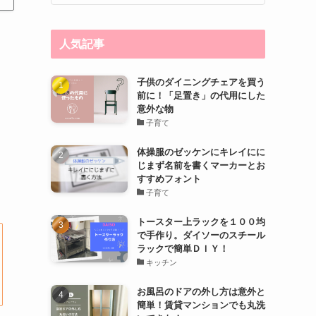
人気記事
子供のダイニングチェアを買う
前に！「足置き」の代用にした
意外な物
子育て
体操服のゼッケンにキレイにに
じまず名前を書くマーカーとお
すすめフォント
子育て
トースター上ラックを１００均
で手作り。ダイソーのスチール
ラックで簡単ＤＩＹ！
キッチン
お風呂のドアの外し方は意外と
簡単！賃貸マンションでも丸洗