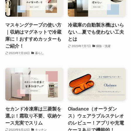
マスキングテープの使い方
冷蔵庫の自動製氷機はいら
｜収納はマグネットで冷蔵
ない…夏でも使わない工夫
庫に！おすすめカッターも
とは
ご紹介！
2023年7月7日
掃除・洗濯
2023年7月19日
暮らし
セカンド冷凍庫は三菱製を
Oladance（オーラダン
選ぶ！霜取り不要、収納ケ
ス）ウェアラブルステレオ
ース充実でスリム
のレビュー！アプリや充電
ケースありで機能的！
2023年6月12日
キッチン