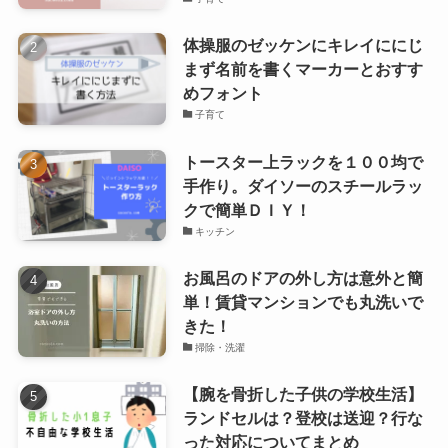
体操服のゼッケンにキレイににじ
まず名前を書くマーカーとおすす
めフォント
子育て
トースター上ラックを１００均で
手作り。ダイソーのスチールラッ
クで簡単ＤＩＹ！
キッチン
お風呂のドアの外し方は意外と簡
単！賃貸マンションでも丸洗いで
きた！
掃除・洗濯
【腕を骨折した子供の学校生活】
ランドセルは？登校は送迎？行な
った対応についてまとめ