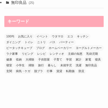
無印良品
(25)
キーワード
100均
お気に入り
イベント
ウタマロ
エコ
キッチン
ダイニング
トイレ
ニトリ
バス
パーティー
ピータッチキューブ
ブログ
ホームベーカリー
ヨーグルトメーカー
ラク家事
リビング
レシピ
レンティオ
主婦の知恵
乳幼児期
健康
収納
大掃除
子供部屋
子育て
学習
家計
家電
寝具
寝室
小学生
掃除
旅行
暮らし
未就学児
洗濯
無印良品
玄関
病気・ケガ
脱プラ
行事
賃貸
転勤族
防災