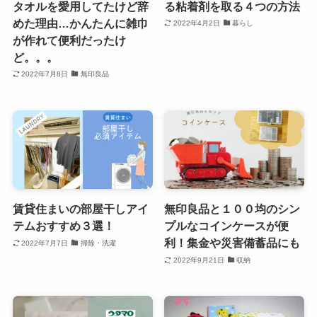
タオルを愛用してたけど辞
る粘着剤を取る４つの方法
めた理由…かんたんに雑巾
2022年4月2日
暮らし
が作れて便利だったけ
ど。。。
2022年7月8日
無印良品
賃貸住まいの部屋干しアイ
無印良品と１００均のシン
テムおすすめ３選！
プルなコインケースが便
利！集金や災害備蓄品にも
2022年7月7日
掃除・洗濯
2022年9月21日
収納