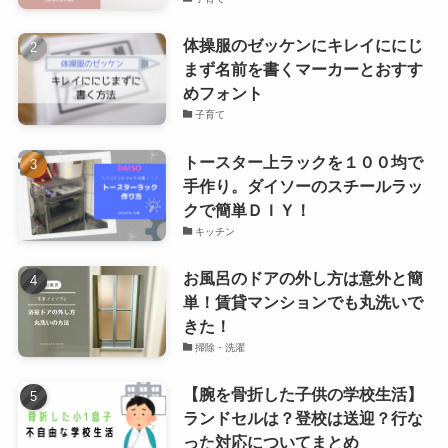
体操服のゼッケンにキレイににじ
まず名前を書くマーカーとおすす
めフォント
子育て
トースター上ラックを１００均で
手作り。ダイソーのスチールラッ
クで簡単ＤＩＹ！
キッチン
お風呂のドアの外し方は意外と簡
単！賃貸マンションでも丸洗いで
きた！
掃除・洗濯
【腕を骨折した子供の学校生活】
ランドセルは？登校は送迎？行な
った対応についてまとめ