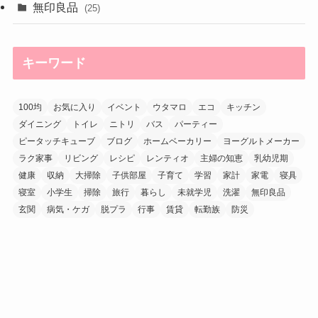
無印良品
(25)
キーワード
100均
お気に入り
イベント
ウタマロ
エコ
キッチン
ダイニング
トイレ
ニトリ
バス
パーティー
ピータッチキューブ
ブログ
ホームベーカリー
ヨーグルトメーカー
ラク家事
リビング
レシピ
レンティオ
主婦の知恵
乳幼児期
健康
収納
大掃除
子供部屋
子育て
学習
家計
家電
寝具
寝室
小学生
掃除
旅行
暮らし
未就学児
洗濯
無印良品
玄関
病気・ケガ
脱プラ
行事
賃貸
転勤族
防災