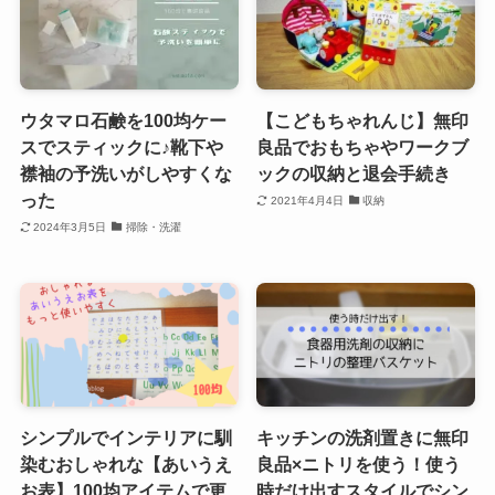
ウタマロ石鹸を100均ケー
【こどもちゃれんじ】無印
スでスティックに♪靴下や
良品でおもちゃやワークブ
襟袖の予洗いがしやすくな
ックの収納と退会手続き
った
2021年4月4日
収納
2024年3月5日
掃除・洗濯
シンプルでインテリアに馴
キッチンの洗剤置きに無印
染むおしゃれな【あいうえ
良品×ニトリを使う！使う
お表】100均アイテムで更
時だけ出すスタイルでシン