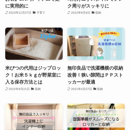
に実用的に
ク周りがスッキリに
2023年12月27日
子育て
2022年9月4日
収納
米びつの代用はジップロッ
無印良品で洗濯機横の収納
ク！お米５ｋｇが野菜室に
改善！狭い隙間はＰＰスト
入る保存方法とは
ッカーが最適
2022年9月21日
収納
2021年4月27日
収納