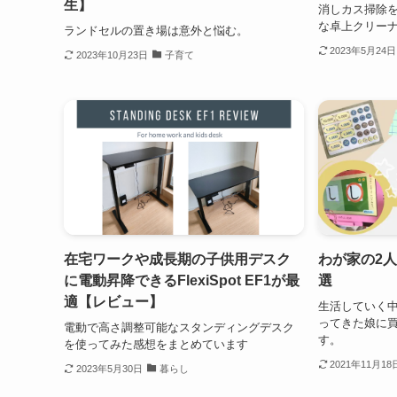
生】
消しカス掃除
な卓上クリー
ランドセルの置き場は意外と悩む。
2023年5月24日
2023年10月23日
子育て
在宅ワークや成長期の子供用デスク
わが家の2人
に電動昇降できるFlexiSpot EF1が最
選
適【レビュー】
生活していく
ってきた娘に
電動で高さ調整可能なスタンディングデスク
す。
を使ってみた感想をまとめています
2021年11月18
2023年5月30日
暮らし