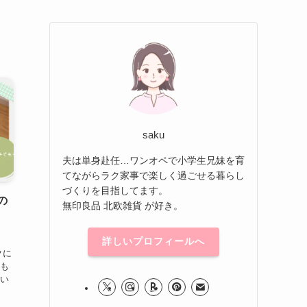
saku
夫は単身赴任…ワンオペで小学生兄妹を育
てながらラク家事で楽しく過ごせる暮らし
づくりを目指してます。
の
無印良品 北欧雑貨 が好き。
詳しいプロフィールへ
クに
人も
扱い