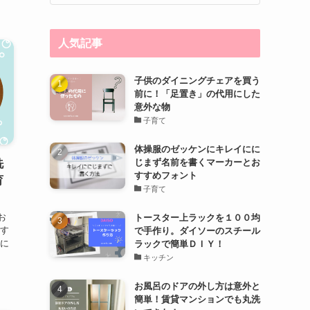
人気記事
子供のダイニングチェアを買う
前に！「足置き」の代用にした
意外な物
子育て
体操服のゼッケンにキレイにに
じまず名前を書くマーカーとお
洗
すすめフォント
育
子育て
お
トースター上ラックを１００均
やす
で手作り。ダイソーのスチール
いに
ラックで簡単ＤＩＹ！
キッチン
お風呂のドアの外し方は意外と
簡単！賃貸マンションでも丸洗