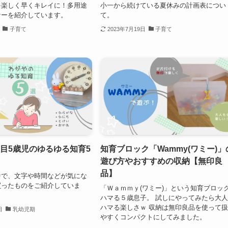
を楽しく早くキレイに！多用途
小一から続けている夏休みの計画表につい
ナーを紹介しています。
て。
子育て
2023年7月19日
子育て
目5歳児のゆるゆる知育5
知育ブロック「Wammy(ワミー)」
遊び方やおすすめの収納【無印良
品】
中で、文字や時間などが気にな
買ったものをご紹介していま
「Ｗａｍｍｙ(ワミー)」という知育ブロッ
ハマる５歳息子。 試しにやってみたら大
ハマる楽しさｗ 収納は無印良品を使って
日
乳幼児期
やすくコンパクトにしてみました。