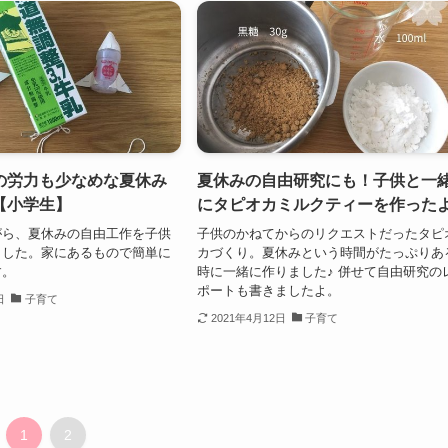
の労力も少なめな夏休み
夏休みの自由研究にも！子供と一
【小学生】
にタピオカミルクティーを作った
がら、夏休みの自由工作を子供
子供のかねてからのリクエストだったタピ
ました。家にあるもので簡単に
カづくり。夏休みという時間がたっぷりあ
す。
時に一緒に作りました♪ 併せて自由研究の
ポートも書きましたよ。
日
子育て
2021年4月12日
子育て
1
2